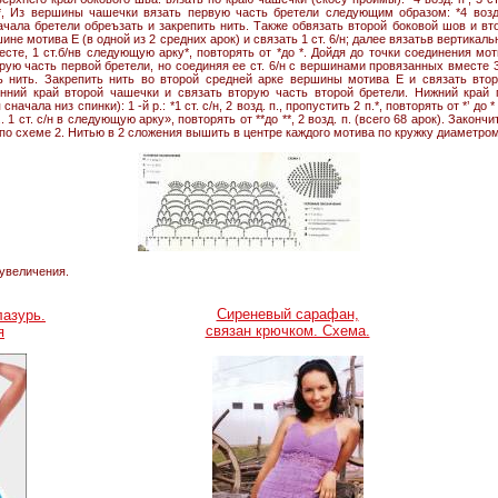
*, Из вершины чашечки вязать первую часть бретели следующим образом: *4 возд. п
 начала бретели обреъзать и закрепить нить. Также обвязать второй боковой шов и в
шине мотива Е (в одной из 2 средних арок) и связать 1 ст. 6/н; далее вязатьв вертик
вместе, 1 ст.б/нв следующую арку*, повторять от *до *. Дойдя до точки соединения мо
рую часть первой бретели, но соединяя ее ст. 6/н с вершинами провязанных вместе 3 
ь нить. Закрепить нить во второй средней арке вершины мотива Е и связать вто
енний край второй чашечки и связать вторую часть второй бретели. Нижний край
ачала низ спинки): 1 -й р.: *1 ст. с/н, 2 возд. п., пропустить 2 п.*, повторять от *’ до
п.. 1 ст. с/н в следующую арку», повторять от **до **, 2 возд. п. (всего 68 арок). Зако
 по схеме 2. Нитью в 2 сложения вышить в центре каждого мотива по кружку диаметром
 увеличения.
Сиреневый сарафан,
лазурь.
связан крючком. Схема.
я