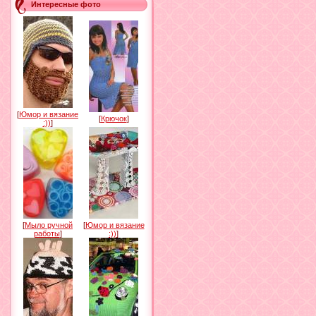
Интересные фото
[
Юмор и вязание
[
Крючок
]
:))
]
[
Мыло ручной
[
Юмор и вязание
работы
]
:))
]