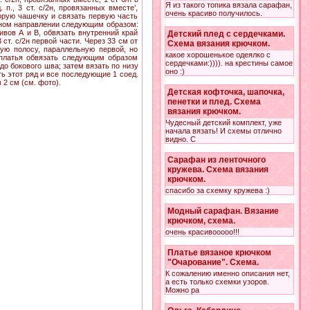
Я из такого топика вязала сарафан,
., 3 ст. с/2н, провязанных вместе’,
очень красиво получилось.
торую чашечку и связать первую часть
альном направлении следующим образом:
тивов А и В, обвязать внутренний край
Детский плед с сердечками.
ст. с/2н первой части. Через 33 см от
Схема вязания крючком.
рую полосу, параллельную первой, но
какое хорошенькое одеялко с
 платья обвязать следующим образом
сердечками:)))). на крестины самое
 * до бокового шва; затем вязать по низу
оно :)
нчить этот ряд и все последующие 1 соед.
 2 см (см. фото).
Детская кофточка, шапочка,
пенетки и плед. Схема
вязания крючком.
Чудесный детский комплект, уже
начала вязать! И схемы отлично
видно. С
Сарафан из ленточного
кружева. Схема вязания
крючком.
спасибо за схемку кружева :)
Модный сарафан. Вязание
крючком, схема.
очень красивооооо!!!
Платье вязаное крючком
"Очарование". Схема.
К сожалению именно описания нет,
а есть только схемки узоров.
Можно ра