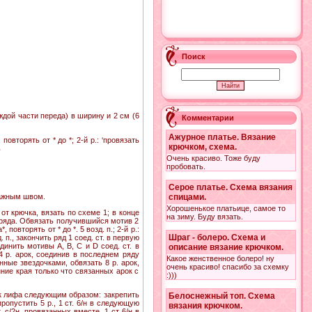
Поиск
ждой части переда) в ширину и 2 см (6
Комментарии
Ажурное платье. Вязание
овторять от * до *; 2-й р.: ‘провязать
крючком, схема.
ь
Очень красиво. Тоже буду
пробовать.
Серое платье. Схема вязания
отажным швом.
спицами.
Хорошенькое платьице, самое то
 от крючка, вязать по схеме 1; в конце
на зиму. Буду вязать.
о ряда. Обвязать получившийся мотив 2
, повторять от * до *. 5 возд. п.; 2-й р.:
Шраг - болеро. Схема и
д. п., закончить ряд 1 соед. ст. в первую
динить мотивы А, В, С и D соед. ст. в
описание вязание крючком.
 р. арок, соединив в последнем ряду
Какое женственное болеро! ну
ные звездочками, обвязать 8 р. арок,
очень красиво! спасибо за схемку
нние края только что связанных арок с
:)))
ек лифа следующим образом: закрепить
Белоснежный топ. Схема
пропустить 5 р., 1 ст. 6/н в следующую
вязания крючком.
. с/2н, провязанных вместе, 1 ст 6/н в