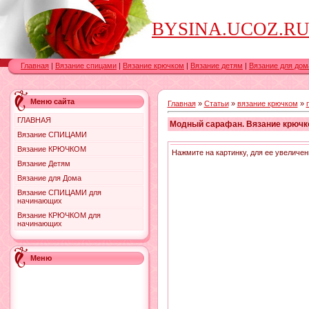
BYSINA.UCOZ.RU-вя
Главная
|
Вязание спицами
|
Вязание крючком
|
Вязание детям
|
Вязание для дом
Меню сайта
Главная
»
Статьи
»
вязание крючком
»
ГЛАВНАЯ
Модный сарафан. Вязание крючко
Вязание СПИЦАМИ
Вязание КРЮЧКОМ
Нажмите на картинку, для ее увеличен
Вязание Детям
Вязание для Дома
Вязание СПИЦАМИ для
начинающих
Вязание КРЮЧКОМ для
начинающих
Меню