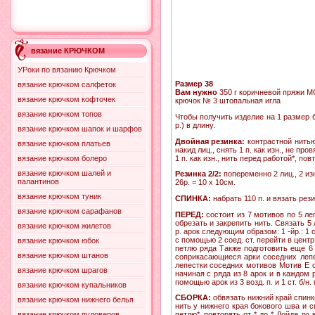
вязание КРЮЧКОМ
УРоки по вязанию Крючком
Размер 38
вязание крючком салфеток
Вам нужно
350 г коричневой пряжи M
вязание крючком кофточек
крючок № 3 штопальная игла
вязание крючком топов
Чтобы получить изделие на 1 размер б
р.) в длину.
вязание крючком шапок и шарфов
Двойная резинка:
контрастной нитью 
вязание крючком платьев
накид лиц., снять 1 п. как изн., не про
1 п. как изн., нить перед работой*, по
вязание крючком болеро
вязание крючком шалей и
Резинка 2/2:
попеременно 2 лиц., 2 изн
палантинов
26р. = 10 х 10см.
вязание крючком туник
СПИНКА:
набрать 110 п. и вязать рез
вязание крючком сарафанов
ПЕРЕД:
состоит из 7 мотивов по 5 леп
обрезать и закрепить нить. Связать 5
вязание крючком жилетов
р. арок следующим образом: 1 -йр.: 1 ст. 
с помощью 2 соед. ст. перейти в центр пе
вязание крючком юбок
петлю ряда Также подготовить еще 6 м
вязание крючком штанов
соприкасающиеся арки соседних лепе
лепестки соседних мотивов Мотив Е с
вязание крючком шрагов
начиная с ряда из 8 арок и в каждом 
помощью арок из 3 возд. п. и 1 ст. б/
вязание крючком купальников
СБОРКА:
обвязать нижний край спинк
вязание крючком нижнего белья
нить у нижнего края бокового шва и св
вязание крючком пуловеров
петлю*, повторять от * до * Дойдя до 