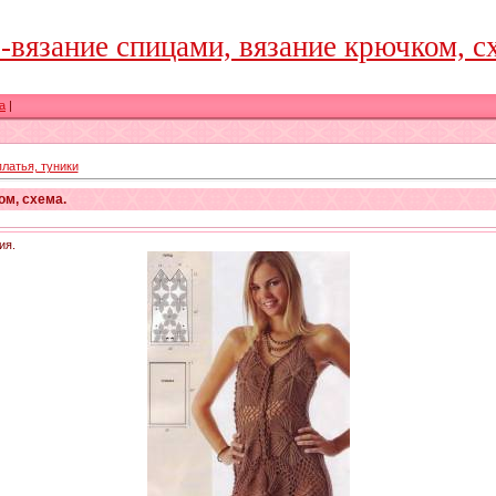
зание спицами, вязание крючком, сх
а
|
платья, туники
м, схема.
ия.