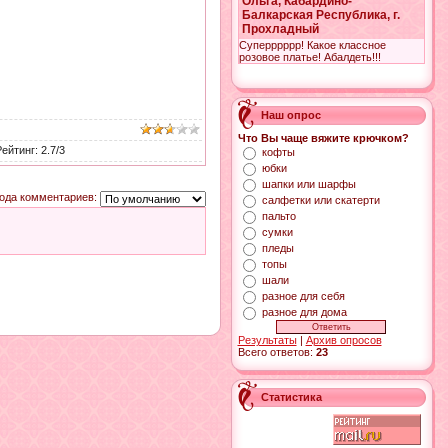
Ольга, Кабардино-
Балкарская Республика, г.
Прохладный
Суперррррр! Какое классное
розовое платье! Абалдеть!!!
Наш опрос
Что Вы чаще вяжите крючком?
Рейтинг
:
2.7
/
3
кофты
юбки
шапки или шарфы
ода комментариев:
салфетки или скатерти
пальто
сумки
пледы
топы
шали
разное для себя
разное для дома
Результаты
|
Архив опросов
Всего ответов:
23
Статистика