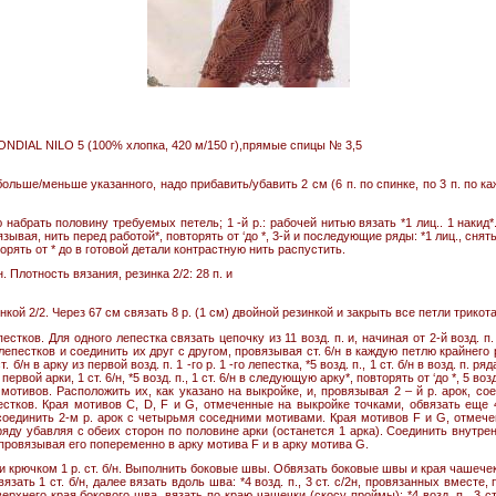
ONDIAL NILO 5 (100% хлопка, 420 м/150 г),прямые спицы № 3,5
ольше/меньше указанного, надо прибавить/убавить 2 см (6 п. по спинке, по 3 п. по ка
набрать половину требуемых петель; 1 -й р.: рабочей нитью вязать *1 лиц.. 1 накид*. п
вязывая, нить перед работой*, повторять от ‘до *, 3-й и последующие ряды: *1 лиц., снят
вторять от * до в готовой детали контрастную нить распустить.
. Плотность вязания, резинка 2/2: 28 п. и
инкой 2/2. Через 67 см связать 8 р. (1 см) двойной резинкой и закрыть все петли трик
естков. Для одного лепестка связать цепочку из 11 возд. п. и, начиная от 2-й возд. п.
 лепестков и соединить их друг с другом, провязывая ст. 6/н в каждую петлю крайнег
б/н в арку из первой возд. п. 1 -го р. 1 -го лепестка, *5 возд. п., 1 ст. б/н в возд. п. ряда*
рвой арки, 1 ст. 6/н, *5 возд. п., 1 ст. 6/н в следующую арку*, повторять от ‘до *, 5 воз
отивов. Расположить их, как указано на выкройке, и, провязывая 2 – й р. арок, сое
стков. Края мотивов С, D, F и G, отмеченные на выкройке точками, обвязать еще 4
оединить 2-м р. арок с четырьмя соседними мотивами. Края мотивов F и G, отмечен
ряду убавляя с обеих сторон по половине арки (останется 1 арка). Соединить внутре
н. провязывая его попеременно в арку мотива F и в арку мотива G.
и крючком 1 р. ст. б/н. Выполнить боковые швы. Обвязать боковые швы и края чашеч
язать 1 ст. б/н, далее вязать вдоль шва: *4 возд. п., 3 ст. с/2н, провязанных вместе, 
верхнего края бокового шва. вязать по краю чашечки (скосу проймы): *4 возд. п , 3 ст