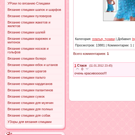
УРоки по вязанию Спицами
Вязание спицами шапок и шарфов
Вязание спицами пуловеров
Вязание спицами жакетов и
жилетов
Вязание спицами шалей
Вязание спицами варежек и
Категория
:
платья, туники
|
Добавил
:
b
митенок
Просмотров
:
13881
|
Комментарии
:
1
|
Вязание спицами носков и
гольфов
Всего комментариев
:
1
Вязание спицами болеро
Вязание спицами юбок и штанов
1
Стася
(11.01.2012 23:45)
0
Вязание спицами шрагов
очень красивооооо!!!
Вязание спицами пальто
Вязание спицами кардиганов
Вязание спицами палантинов
Вязание спицами сумок
Вязание спицами для мужчин
Вязание спицами для полных
Вязание спицами для собак
УЗоры для вязания спицами