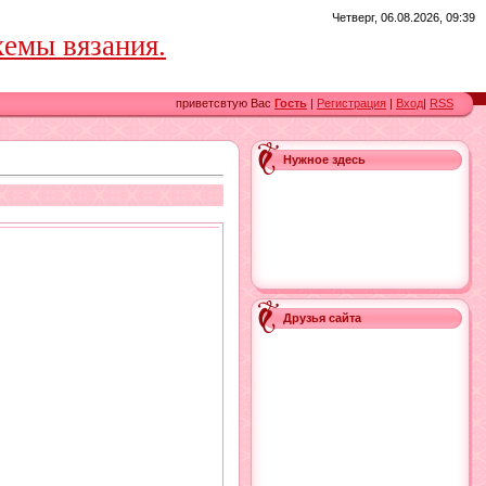
Четверг, 06.08.2026, 09:39
емы вязания.
приветсвтую Вас
Гость
|
Регистрация
|
Вход
|
RSS
Нужное здесь
Друзья сайта