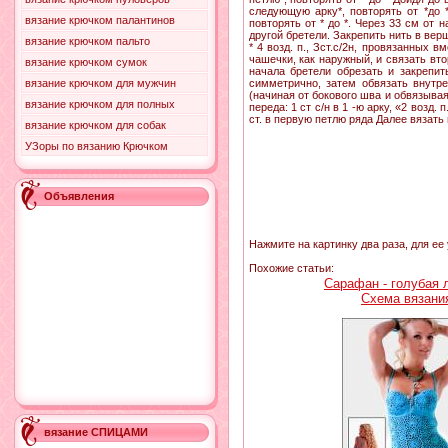
следующую арку*, повторять от *до 
вязание крючком палантинов
повторять от * до *. Через 33 см от
другой бретели. Закрепить нить в вер
вязание крючком пальто
* 4 возд. п., Зст.с/2н, провязанных 
чашечки, как наружный, и связать вто
вязание крючком сумок
начала бретели обрезать и закрепит
вязание крючком для мужчин
симметрично, затем обвязать внутр
(начиная от бокового шва и обвязывая сн
вязание крючком для полных
переда: 1 ст с/н в 1 -ю арку, «2 возд. 
ст. в первую петлю ряда Далее вязать
вязание крючком для собак
УЗоры по вязанию Крючком
Объявления
Нажмите на картинку два раза, для ее
Похожие статьи:
Сарафан - голубая 
Схема вязани
вязание СПИЦАМИ