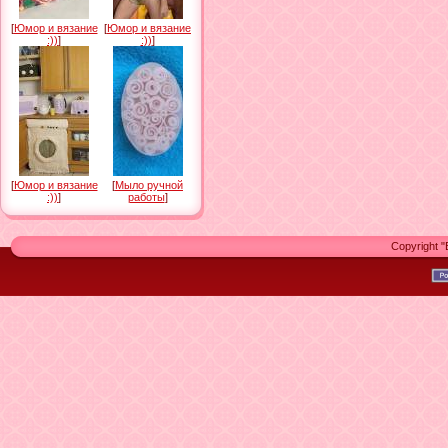
[
Юмор и вязание
[
Юмор и вязание
:))
]
:))
]
[
Юмор и вязание
[
Мыло ручной
:))
]
работы
]
Copyright 