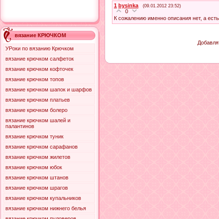
1
bysinka
(09.01.2012 23:52)
0
К сожалению именно описания нет, а есть
вязание КРЮЧКОМ
Добавля
УРоки по вязанию Крючком
вязание крючком салфеток
вязание крючком кофточек
вязание крючком топов
вязание крючком шапок и шарфов
вязание крючком платьев
вязание крючком болеро
вязание крючком шалей и
палантинов
вязание крючком туник
вязание крючком сарафанов
вязание крючком жилетов
вязание крючком юбок
вязание крючком штанов
вязание крючком шрагов
вязание крючком купальников
вязание крючком нижнего белья
вязание крючком пуловеров