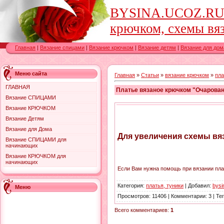
BYSINA.UCOZ.RU-в
крючком, схемы вяз
Главная
|
Вязание спицами
|
Вязание крючком
|
Вязание детям
|
Вязание для дом
Меню сайта
Главная
»
Статьи
»
вязание крючком
»
пла
ГЛАВНАЯ
Платье вязаное крючком "Очарован
Вязание СПИЦАМИ
Вязание КРЮЧКОМ
Вязание Детям
Вязание для Дома
Для увеличения схемы вяз
Вязание СПИЦАМИ для
начинающих
Вязание КРЮЧКОМ для
начинающих
Если Вам нужна помощь при вязании пла
Категория
:
платья, туники
|
Добавил
:
bysi
Меню
Просмотров
:
11406
|
Комментарии
:
3
|
Те
Всего комментариев
:
1