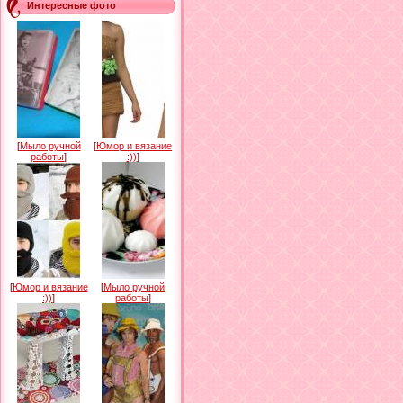
Интересные фото
[
Мыло ручной
[
Юмор и вязание
работы
]
:))
]
[
Юмор и вязание
[
Мыло ручной
:))
]
работы
]