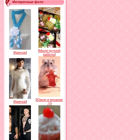
Интересные фото
[
Мыло ручной
[
Крючок
]
работы
]
[
Юмор и вязание
[
Крючок
]
:))
]