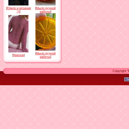
[
Юмор и вязание
[
Мыло ручной
:))
]
работы
]
[
Мыло ручной
[
Крючок
]
работы
]
Copyright 