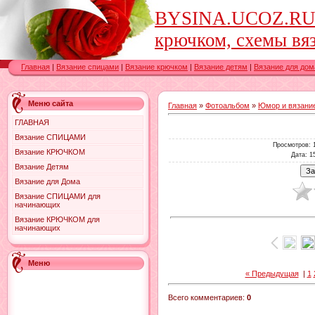
BYSINA.UCOZ.RU-в
крючком, схемы вяз
Главная
|
Вязание спицами
|
Вязание крючком
|
Вязание детям
|
Вязание для дом
Меню сайта
Главная
»
Фотоальбом
»
Юмор и вязание
ГЛАВНАЯ
Вязание СПИЦАМИ
Просмотров
: 
Вязание КРЮЧКОМ
Дата
: 1
Вязание Детям
Вязание для Дома
Вязание СПИЦАМИ для
начинающих
Вязание КРЮЧКОМ для
начинающих
Меню
« Предыдущая
|
1
Всего комментариев
:
0