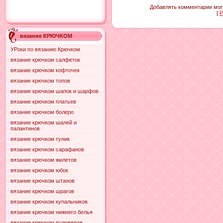
Добавлять комментарии могу
[
Р
вязание КРЮЧКОМ
УРоки по вязанию Крючком
вязание крючком салфеток
вязание крючком кофточек
вязание крючком топов
вязание крючком шапок и шарфов
вязание крючком платьев
вязание крючком болеро
вязание крючком шалей и
палантинов
вязание крючком туник
вязание крючком сарафанов
вязание крючком жилетов
вязание крючком юбок
вязание крючком штанов
вязание крючком шрагов
вязание крючком купальников
вязание крючком нижнего белья
вязание крючком пуловеров