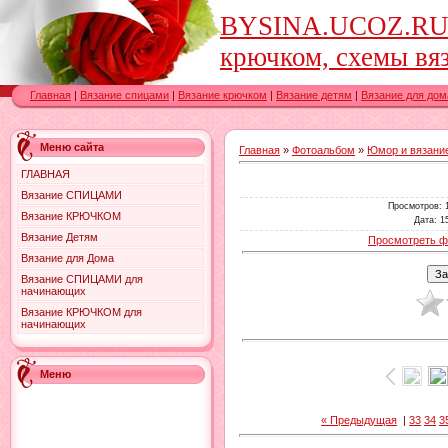
BYSINA.UCOZ.RU-в
крючком, схемы вяз
Главная
|
Вязание спицами
|
Вязание крючком
|
Вязание детям
|
Вязание для дом
Меню сайта
Главная
»
Фотоальбом
»
Юмор и вязание
ГЛАВНАЯ
Вязание СПИЦАМИ
Просмотров
: 
Вязание КРЮЧКОМ
Дата
: 1
Вязание Детям
Просмотреть ф
Вязание для Дома
Вязание СПИЦАМИ для
начинающих
Вязание КРЮЧКОМ для
начинающих
Меню
« Предыдущая
|
33
34
3