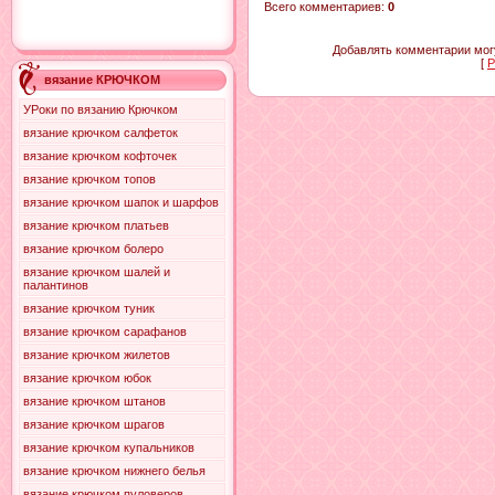
Всего комментариев
:
0
Добавлять комментарии могу
[
Р
вязание КРЮЧКОМ
УРоки по вязанию Крючком
вязание крючком салфеток
вязание крючком кофточек
вязание крючком топов
вязание крючком шапок и шарфов
вязание крючком платьев
вязание крючком болеро
вязание крючком шалей и
палантинов
вязание крючком туник
вязание крючком сарафанов
вязание крючком жилетов
вязание крючком юбок
вязание крючком штанов
вязание крючком шрагов
вязание крючком купальников
вязание крючком нижнего белья
вязание крючком пуловеров