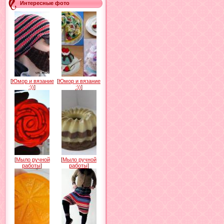
Интересные фото
[
Юмор и вязание
[
Юмор и вязание
:))
]
:))
]
[
Мыло ручной
[
Мыло ручной
работы
]
работы
]